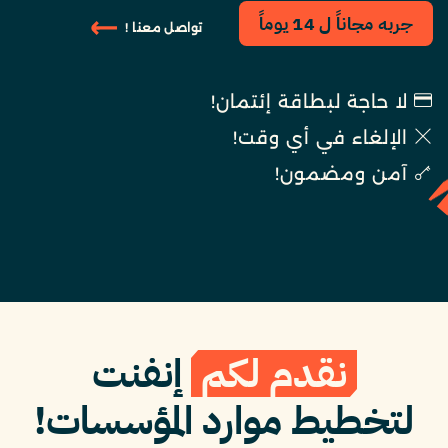
جربه مجاناً ل 14 يوماً
تواصل معنا !
لا حاجة لبطاقة إئتمان!
الإلغاء في أي وقت!
آمن ومضمون!
نقدم لكم
إنفنت
لتخطيط موارد المؤسسات!