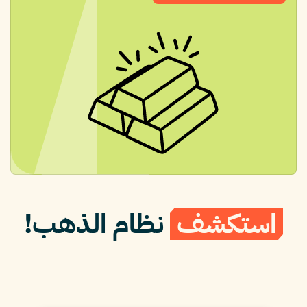
استكشف
نظام الذهب!